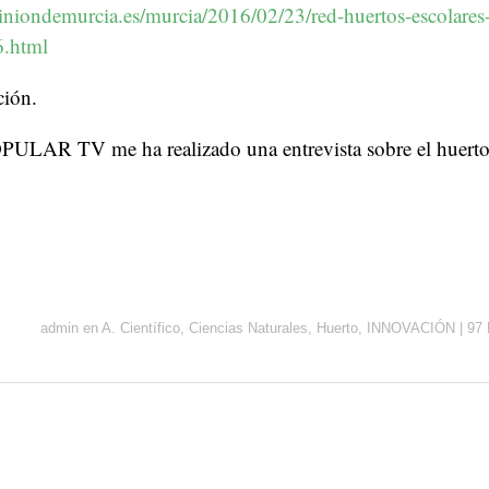
iniondemurcia.es/murcia/2016/02/23/red-huertos-escolares
.html
ción.
OPULAR TV me ha realizado una entrevista sobre el huerto
admin
en
A. Científico
,
Ciencias Naturales
,
Huerto
,
INNOVACIÓN
|
97 