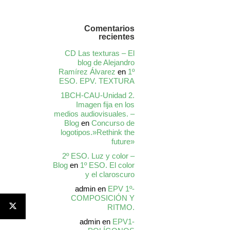
Comentarios
recientes
CD Las texturas – El
blog de Alejandro
Ramírez Álvarez
en
1º
ESO. EPV. TEXTURA
1BCH-CAU-Unidad 2.
Imagen fija en los
medios audiovisuales. –
Blog
en
Concurso de
logotipos.»Rethink the
future»
2º ESO. Luz y color –
Blog
en
1º ESO. El color
y el claroscuro
admin
en
EPV 1º-
COMPOSICIÓN Y
RITMO.
admin
en
EPV1-