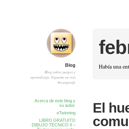
feb
Blog
Había una ent
Blog sobre juegos y
aprendizaje. Sígueme en rrss
@estuprofe
Acerca de este blog y
El hu
su autor.
eTwinning
comu
LIBRO GRATUITO
DIBUJO TÉCNICO II –