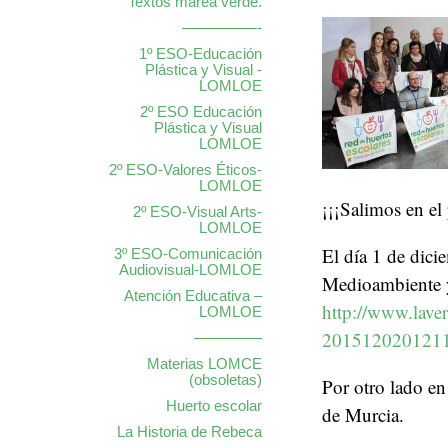
Textos marea verde.
—————-
1º ESO-Educación
Plástica y Visual -
LOMLOE
2º ESO Educación
Plástica y Visual
LOMLOE
2º ESO-Valores Éticos-
LOMLOE
¡¡¡Salimos en el 
2º ESO-Visual Arts-
LOMLOE
El día 1 de dici
3º ESO-Comunicación
Audiovisual-LOMLOE
Medioambiente y
Atención Educativa –
http://www.lave
LOMLOE
2015120201211
————–
Materias LOMCE
(obsoletas)
Por otro lado en
Huerto escolar
de Murcia.
La Historia de Rebeca