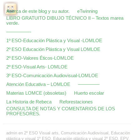
Acerca de este blog y su autor.
eTwinning
LIBRO GRATUITO DIBUJO TÉCNICO II – Textos marea
verde.
—————-
1º ESO-Educación Plástica y Visual -LOMLOE
2º ESO Educación Plástica y Visual LOMLOE
2º ESO-Valores Éticos-LOMLOE
2º ESO-Visual Arts- LOMLOE
3º ESO-Comunicación Audiovisual-LOMLOE
Atención Educativa – LOMLOE
————–
Materias LOMCE (obsoletas)
Huerto escolar
La Historia de Rebeca
Reforestaciones
CONSULTA DE NOTAS Y COMENTARIOS DE LOS
PROFESORES.
admin
en
2º ESO Visual arts
,
Comunicación Audiovisual
,
Educación
plástica y visual 1º ESO
,
Educación plástica y visual 2º ESO
,
EPV
,