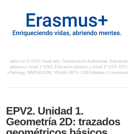
admin
en
2º ESO Visual arts
,
Comunicación Audiovisual
,
Educación
plástica y visual 1º ESO
,
Educación plástica y visual 2º ESO
,
EPV
,
eTwinning
,
INNOVACIÓN
,
VISUAL ARTS
|
330 Palabras
|
Comentario
EPV2. Unidad 1.
Geometría 2D: trazados
geométricos básicos,