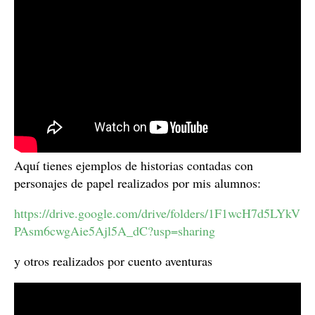
Aquí tienes ejemplos de historias contadas con
personajes de papel realizados por mis alumnos:
https://drive.google.com/drive/folders/1F1wcH7d5LYkV
PAsm6cwgAie5Ajl5A_dC?usp=sharing
y otros realizados por cuento aventuras