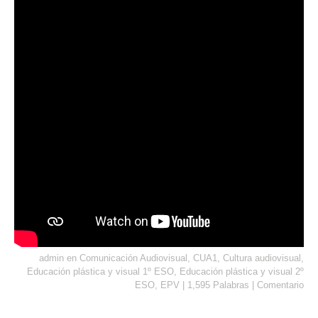
admin
en
Comunicación Audiovisual
,
CUA1
,
Cultura audiovisual
,
Educación plástica y visual 1º ESO
,
Educación plástica y visual 2º
ESO
,
EPV
|
1,595 Palabras
|
Comentario