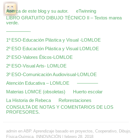
Acerca de este blog y su autor.
eTwinning
LIBRO GRATUITO DIBUJO TÉCNICO II – Textos marea
verde.
—————-
1º ESO-Educación Plástica y Visual -LOMLOE
2º ESO Educación Plástica y Visual LOMLOE
2º ESO-Valores Éticos-LOMLOE
2º ESO-Visual Arts- LOMLOE
3º ESO-Comunicación Audiovisual-LOMLOE
Atención Educativa – LOMLOE
————–
Materias LOMCE (obsoletas)
Huerto escolar
La Historia de Rebeca
Reforestaciones
CONSULTA DE NOTAS Y COMENTARIOS DE LOS
PROFESORES.
admin
en
ABP. Aprendizaje basado en proyectos
,
Cooperativo
,
Dibujo
,
Física-Química
,
INNOVACIÓN
|
febrero 28, 2018