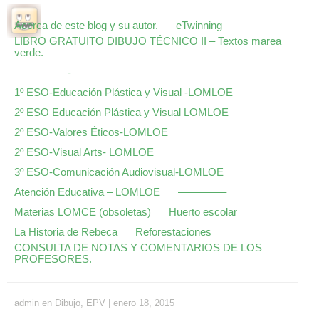
Acerca de este blog y su autor.
eTwinning
LIBRO GRATUITO DIBUJO TÉCNICO II – Textos marea
verde.
—————-
1º ESO-Educación Plástica y Visual -LOMLOE
2º ESO Educación Plástica y Visual LOMLOE
2º ESO-Valores Éticos-LOMLOE
2º ESO-Visual Arts- LOMLOE
3º ESO-Comunicación Audiovisual-LOMLOE
Atención Educativa – LOMLOE
————–
Materias LOMCE (obsoletas)
Huerto escolar
La Historia de Rebeca
Reforestaciones
CONSULTA DE NOTAS Y COMENTARIOS DE LOS
PROFESORES.
admin
en
Dibujo
,
EPV
|
enero 18, 2015