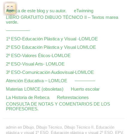
Acerca de este blog y su autor.
eTwinning
LIBRO GRATUITO DIBUJO TÉCNICO II – Textos marea
verde.
—————-
1º ESO-Educación Plástica y Visual -LOMLOE
2º ESO Educación Plástica y Visual LOMLOE
2º ESO-Valores Éticos-LOMLOE
2º ESO-Visual Arts- LOMLOE
3º ESO-Comunicación Audiovisual-LOMLOE
Atención Educativa – LOMLOE
————–
Materias LOMCE (obsoletas)
Huerto escolar
La Historia de Rebeca
Reforestaciones
CONSULTA DE NOTAS Y COMENTARIOS DE LOS
PROFESORES.
admin
en
Dibujo
,
Dibujo Técnico
,
Dibujo Técnico II
,
Educación
plástica y visual 1º ESO
,
Educación plástica y visual 2º ESO
,
EPV
,